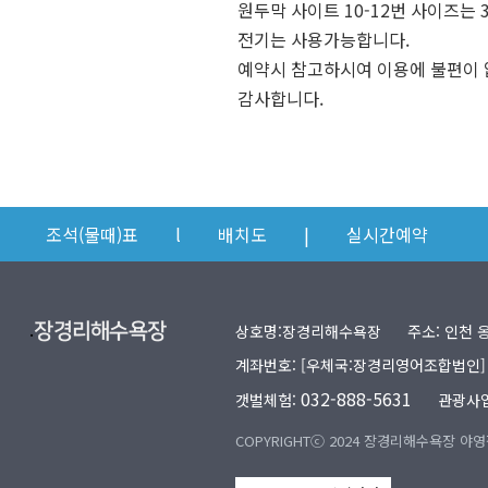
원두막 사이트 10-12번 사이즈는 3.
전기는 사용가능합니다.
예약시 참고하시여 이용에 불편이 
감사합니다.
조석(물때)표
l
배치도
|
실시간예약
.
상호명:장경리해수욕장
주소: 인천 
계좌번호: [우체국:장경리영어조합법인] 10
032-888-5631
갯벌체험:
관광사업
COPYRIGHTⓒ 2024 장경리해수욕장 야영장 A