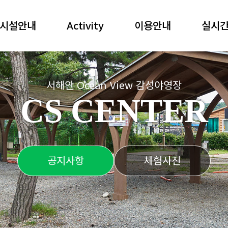
시설안내
Activity
이용안내
실시
서해안 Ocean View 감성야영장
CS CENTER
공지사항
체험사진