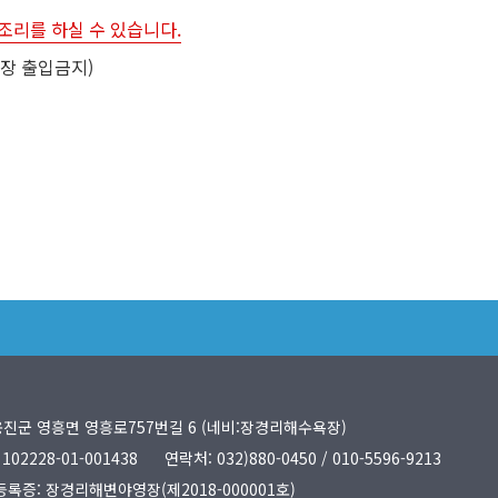
조리를 하실 수 있습니다.
이장 출입금지)
옹진군 영흥면 영흥로757번길 6 (네비:장경리해수욕장)
2228-01-001438
연락처:
032)880-0450
/
010-5596-9213
록증: 장경리해변야영장(제2018-000001호)