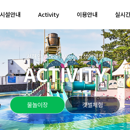
시설안내
Activity
이용안내
실시
서해안 Ocean View 감성야영장
ACTIVITY
물놀이장
갯벌체험