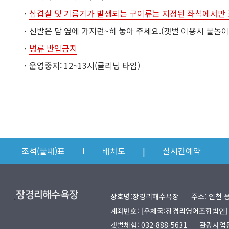
ㆍ
삼겹살 및 기름기가 발생되는 구이류는 지정된 좌석에서만 
ㆍ
신발은 담 옆에 가지런~히 놓아 주세요.(갯벌 이용시 물놀
ㆍ
병류 반입금지
ㆍ
운영중지: 12~13시(클리닝 타임)
조석(물때)표
l
배치도
|
실시간예약
.
상호명:장경리해수욕장
주소: 인천 
계좌번호: [우체국:장경리영어조합법인] 10
갯벌체험:
032-888-5631
관광사업등