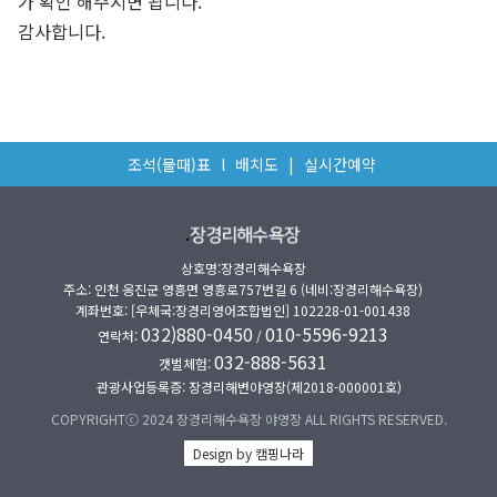
가 확인 해주시면 됩니다.
감사합니다.
조석(물때)표
l
배치도
|
실시간예약
.
상호명:장경리해수욕장
주소: 인천 옹진군 영흥면 영흥로757번길 6 (네비:장경리해수욕장)
계좌번호: [우체국:장경리영어조합법인] 102228-01-001438
032)880-0450
010-5596-9213
연락처:
/
032-888-5631
갯벌체험:
관광사업등록증: 장경리해변야영장(제2018-000001호)
COPYRIGHTⓒ 2024 장경리해수욕장 야영장 ALL RIGHTS RESERVED.
Design by 캠핑나라