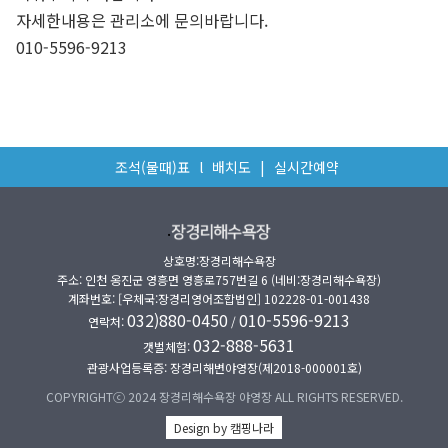
자세한내용은 관리소에 문의바랍니다.
010-5596-9213
조석(물때)표
l
배치도
|
실시간예약
.
상호명:장경리해수욕장
주소: 인천 옹진군 영흥면 영흥로757번길 6 (네비:장경리해수욕장)
계좌번호: [우체국:장경리영어조합법인] 102228-01-001438
032)880-0450
010-5596-9213
연락처:
/
032-888-5631
갯벌체험:
관광사업등록증: 장경리해변야영장(제2018-000001호)
COPYRIGHTⓒ 2024 장경리해수욕장 야영장 ALL RIGHTS RESERVED.
Design by 캠핑나라