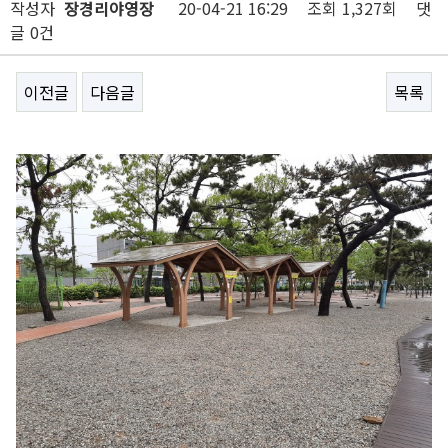
작성자
장경리야영장
20-04-21 16:29
조회
1,327회
댓
글
0건
이전글
다음글
목록