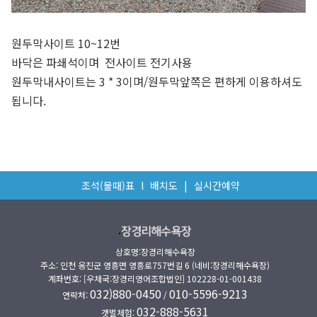
원두막사이트 10~12번
바닥은 파쇄석이며 전사이트 전기사용
원두막내사이트는 3 * 3이며/원두막앞쪽은 편하게 이용하셔도
됩니다.
조석(물때)표
l
배치도
|
실시간예약
.
상호명:장경리해수욕장
주소: 인천 옹진군 영흥면 영흥로757번길 6 (네비:장경리해수욕장)
계좌번호: [우체국:장경리영어조합법인] 102228-01-001438
032)880-0450
010-5596-9213
연락처:
/
032-888-5631
갯벌체험: