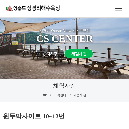
서해안 Ocean View 감성야영장
CS CENTER
공지사항
체험사진
체험사진
고객센터
체험사진
원두막사이트 10~12번