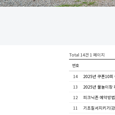
Total 14건
1 페이지
번호
14
2025년 쿠폰10
13
2025년 물놀이장
12
피크닉존 예약방
11
기초질서지키기(강