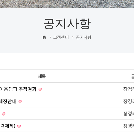
공지사항
고객센터
공지사항
제목
회 이용캠퍼 추첨결과
장경
 폐장안내
장경
법
장경
력제제)
장경