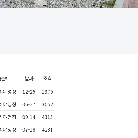
날짜
조회
글쓴이
리야영장
12-25
1379
리야영장
06-27
3052
리야영장
09-14
4313
리야영장
07-18
4231